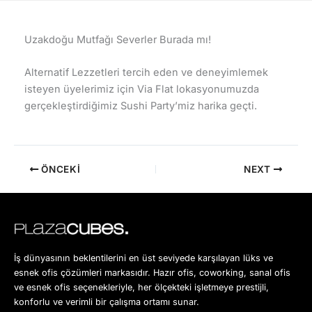
Uzakdoğu Mutfağı Severler Burada mı!
Alternatif Lezzetleri tercih eden ve deneyimlemek
isteyen üyelerimiz için Via Flat lokasyonumuzda
gerçekleştirdiğimiz Sushi Party’miz harika geçti.
ÖNCEKI
NEXT
İş dünyasının beklentilerini en üst seviyede karşılayan lüks ve
esnek ofis çözümleri markasıdır. Hazır ofis, coworking, sanal ofis
ve esnek ofis seçenekleriyle, her ölçekteki işletmeye prestijli,
konforlu ve verimli bir çalışma ortamı sunar.