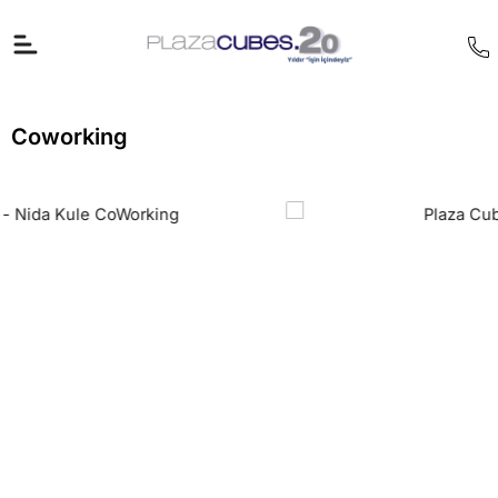
İçeriğe
atla
Coworking