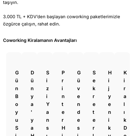
taşıyın.
3.000 TL + KDV’den başlayan coworking paketlerimizle
özgürce çalışın, rahat edin.
Coworking Kiralamanın Avantajları
G
D
S
P
G
S
H
K
ü
ü
i
r
ü
e
i
i
n
n
z
i
v
k
j
r
B
y
i
n
e
r
y
a
o
a
Y
t
n
e
e
l
y
'
a
e
d
t
n
ı
u
y
n
r
e
e
i
k
S
a
s
H
s
r
k
D
i
H
ı
i
i
l
v
o