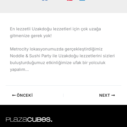
En lezzetli Uzakdoğu lezzetleri için çok uzağa
gitmenize gerek yok!
Metrocity lokasyonumuzda gerçekleştirdiğimiz
Noddle & Sushi Party ile Uzakdoğu lezzetlerini sizleri
buluşturduğumuz etkinliğimize ufak bir yolculuk
yapalım…
ÖNCEKI
NEXT