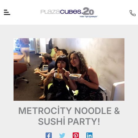
İçeriğe
atla
METROCİTY NOODLE &
SUSHİ PARTY!