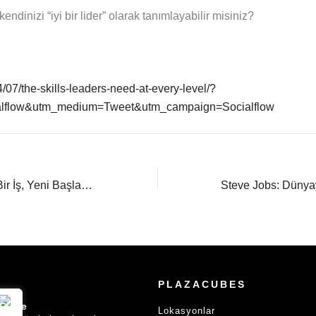
endinizi “iyi bir lider” olarak tanımlayabilir misiniz?
4/07/the-skills-leaders-need-at-every-level/?
alflow&utm_medium=Tweet&utm_campaign=Socialflow
Yeni Bir Yıl, Yeni Bir İş, Yeni Başlangıçlar…
PLAZACUBES
Lokasyonlar