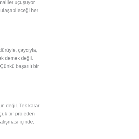
-mailler uçuşuyor
 ulaşabileceği her
ürüyle, çaycıyla,
mak demek değil.
 Çünkü başarılı bir
n değil. Tek karar
üçük bir projeden
çalışması içinde,