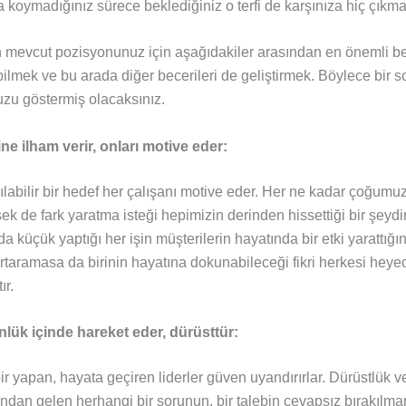
 koymadığınız sürece beklediğiniz o terfi de karşınıza hiç çıkmay
mevcut pozisyonunuz için aşağıdakiler arasından en önemli bece
bilmek ve bu arada diğer becerileri de geliştirmek. Böylece bir
uzu göstermiş olacaksınız.
ine ilham verir, onları motive eder:
ılabilir bir hedef her çalışanı motive eder. Her ne kadar çoğum
ek de fark yaratma isteği hepimizin derinden hissettiği bir şeydir. 
a küçük yaptığı her işin müşterilerin hayatında bir etki yarattığı
rtaramasa da birinin hayatına dokunabileceği fikri herkesi heyec
ır.
nlük içinde hareket eder, dürüsttür:
bir yapan, hayata geçiren liderler güven uyandırırlar. Dürüstlük ve 
andan gelen herhangi bir sorunun, bir talebin cevapsız bırakılm