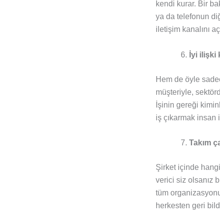
kendi kurar. Bir ba
ya da telefonun di
iletişim kanalını aç
İyi ilişki
Hem de öyle sadec
müşteriyle, sektör
İşinin gereği kimin
iş çıkarmak insan i
Takım ça
Şirket içinde hang
verici siz olsanız
tüm organizasyonun 
herkesten geri bil