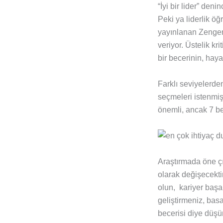
“İyi bir lider” den
Peki ya liderlik ö
yayınlanan Zenger 
veriyor. Üstelik kr
bir becerinin, haya
Farklı seviyelerden
seçmeleri istenmiş.
önemli, ancak 7 be
Araştırmada öne çı
olarak değişecektir
olun, kariyer başar
geliştirmeniz, bas
becerisi diye düşü