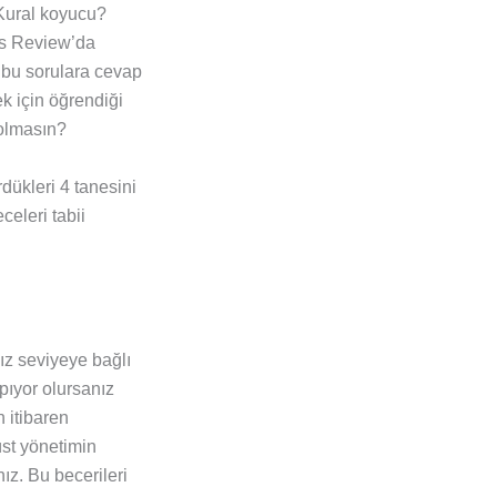
? Kural koyucu?
ess Review’da
 bu sorulara cevap
ek için öğrendiği
 olmasın?
rdükleri 4 tanesini
celeri tabii
ız seviyeye bağlı
pıyor olursanız
n itibaren
üst yönetimin
z. Bu becerileri