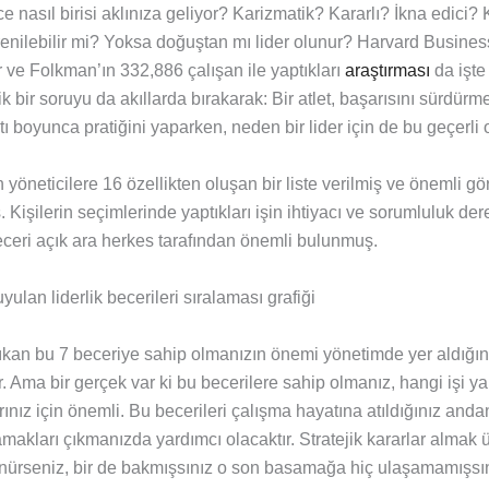
ince nasıl birisi aklınıza geliyor? Karizmatik? Kararlı? İkna edici
ğrenilebilir mi? Yoksa doğuştan mı lider olunur? Harvard Busin
ve Folkman’ın 332,886 çalışan ile yaptıkları
araştırması
da işte
itik bir soruyu da akıllarda bırakarak: Bir atlet, başarısını sürdürm
tı boyunca pratiğini yaparken, neden bir lider için de bu geçerli
 yöneticilere 16 özellikten oluşan bir liste verilmiş ve önemli gö
 Kişilerin seçimlerinde yaptıkları işin ihtiyacı ve sorumluluk dere
ceri açık ara herkes tarafından önemli bulunmuş.
kan bu 7 beceriye sahip olmanızın önemi yönetimde yer aldığın
. Ama bir gerçek var ki bu becerilere sahip olmanız, hangi işi ya
ınız için önemli. Bu becerileri çalışma hayatına atıldığınız anda
amakları çıkmanızda yardımcı olacaktır. Stratejik kararlar almak 
nürseniz, bir de bakmışsınız o son basamağa hiç ulaşamamışsını