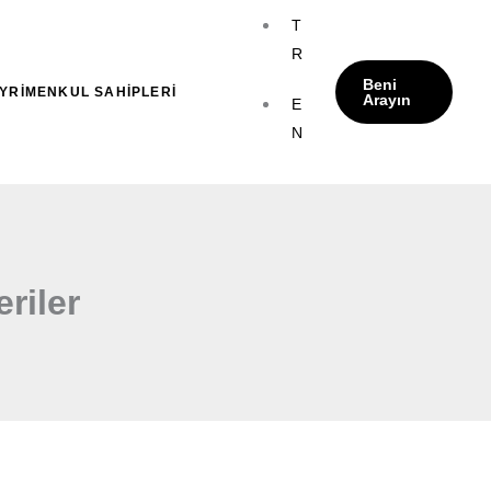
T
R
Beni
YRİMENKUL SAHİPLERİ
Arayın
E
N
riler