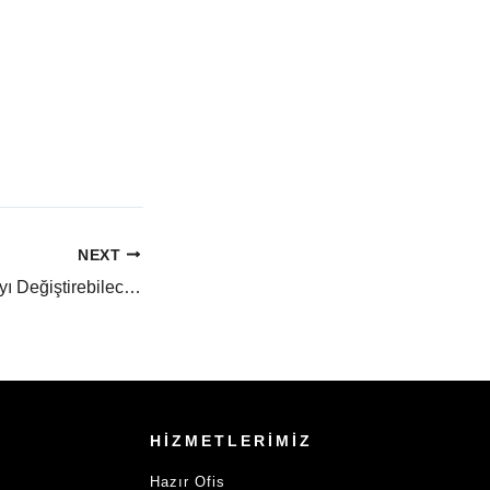
NEXT
Steve Jobs: Dünyayı Değiştirebileceğini Düşünen Bir Çılgın
HİZMETLERİMİZ
Hazır Ofis