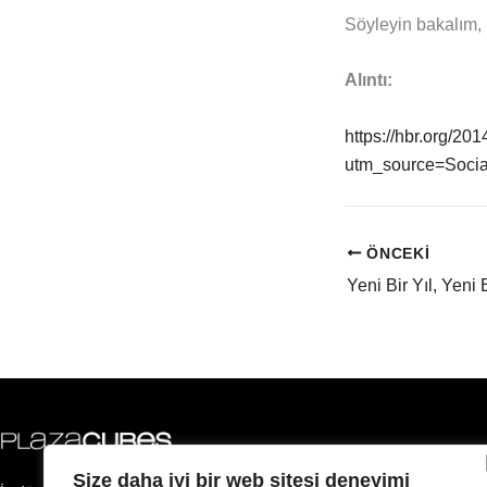
Söyleyin bakalım, k
Alıntı:
https://hbr.org/201
utm_source=Soci
ÖNCEKI
Size daha iyi bir web sitesi deneyimi