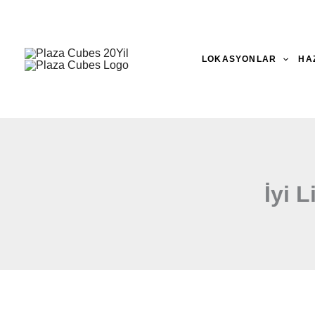
İçeriğe
atla
LOKASYONLAR
HA
İyi 