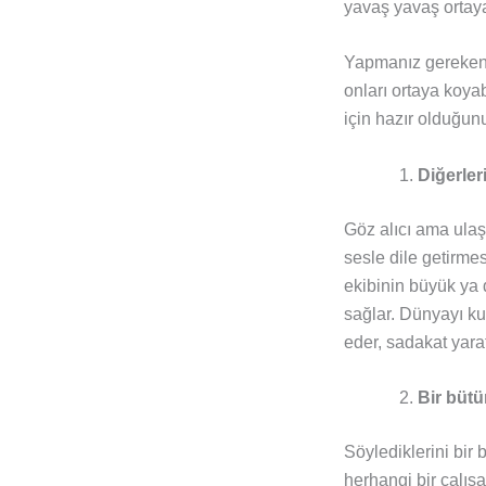
yavaş yavaş ortaya
Yapmanız gereken 
onları ortaya koya
için hazır olduğun
Diğerler
Göz alıcı ama ulaş
sesle dile getirmes
ekibinin büyük ya d
sağlar. Dünyayı ku
eder, sadakat yarat
Bir bütü
Söylediklerini bir 
herhangi bir çalış