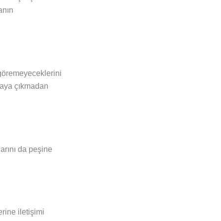
anın
 göremeyeceklerini
rtaya çıkmadan
larını da peşine
rine iletişimi