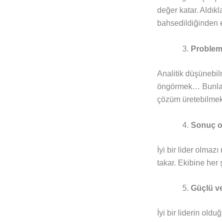
değer katar. Aldık
bahsedildiğinden e
Problem 
Analitik düşünebil
öngörmek… Bunları
çözüm üretebilmek 
Sonuç od
İyi bir lider olmaz
takar. Ekibine her 
Güçlü ve
İyi bir liderin old