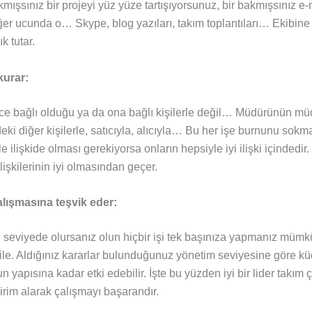
kmışsınız bir projeyi yüz yüze tartışıyorsunuz, bir bakmışsınız e
ğer ucunda o… Skype, blog yazıları, takım toplantıları… Ekibine
ık tutar.
 kurar:
e bağlı olduğu ya da ona bağlı kişilerle değil… Müdürünün müd
deki diğer kişilerle, satıcıyla, alıcıyla… Bu her işe burnunu sok
le ilişkide olması gerekiyorsa onların hepsiyle iyi ilişki içindedir.
lişkilerinin iyi olmasından geçer.
lışmasına teşvik eder:
i seviyede olursanız olun hiçbir işi tek başınıza yapmanız mümkü
 bile. Aldığınız kararlar bulunduğunuz yönetim seviyesine göre k
yapısına kadar etki edebilir. İşte bu yüzden iyi bir lider takım 
dirim alarak çalışmayı başarandır.