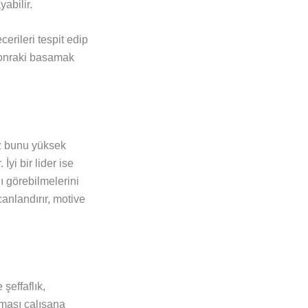
abilir.
rileri tespit edip
 sonraki basamak
uz bunu yüksek
İyi bir lider ise
nı görebilmelerini
anlandırır, motive
şeffaflık,
aması çalışana