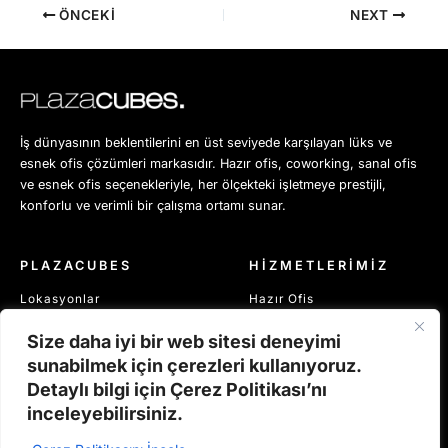
ÖNCEKI
NEXT
İş dünyasının beklentilerini en üst seviyede karşılayan lüks ve
esnek ofis çözümleri markasıdır. Hazır ofis, coworking, sanal ofis
ve esnek ofis seçenekleriyle, her ölçekteki işletmeye prestijli,
konforlu ve verimli bir çalışma ortamı sunar.
PLAZACUBES
HİZMETLERİMİZ
Lokasyonlar
Hazır Ofis
Blog
Sanal Ofis
Size daha iyi bir web sitesi deneyimi
Politikalarımız
Coworking
sunabilmek için çerezleri kullanıyoruz.
Çerez Politikamız
Detaylı bilgi için Çerez Politikası’nı
Toplantı Alanları
inceleyebilirsiniz.
KVKK