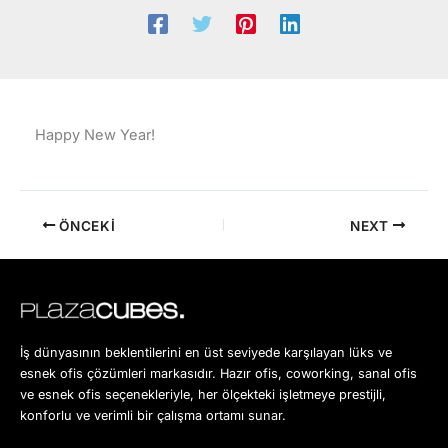
Happy New Year!
ÖNCEKI
NEXT
İş dünyasının beklentilerini en üst seviyede karşılayan lüks ve
esnek ofis çözümleri markasıdır. Hazır ofis, coworking, sanal ofis
ve esnek ofis seçenekleriyle, her ölçekteki işletmeye prestijli,
konforlu ve verimli bir çalışma ortamı sunar.