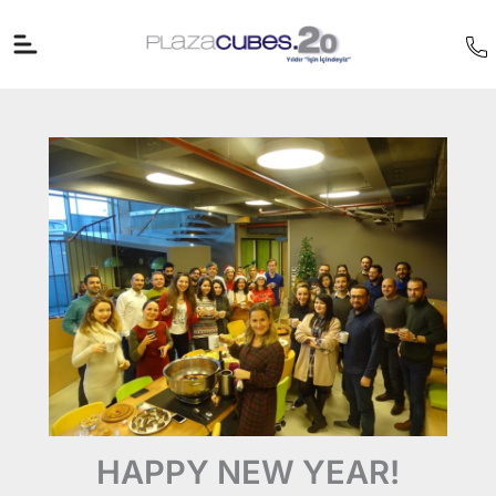
İçeriğe
atla
HAPPY NEW YEAR!