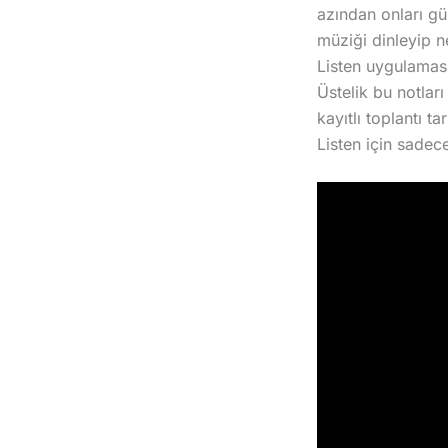
azından onları gül
müziği dinleyip n
Listen uygulamas
Üstelik bu notları
kayıtlı toplantı 
Listen için sadece