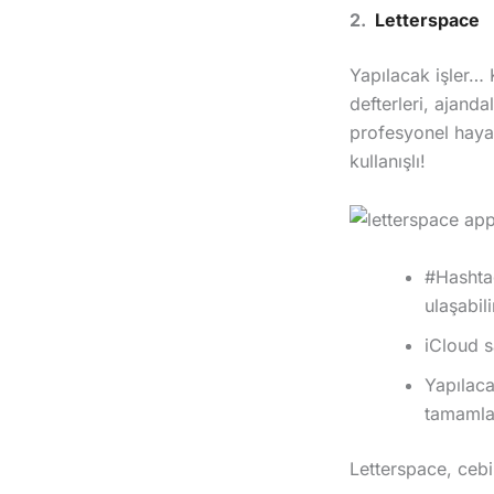
2.
Letterspace
Yapılacak işler… K
defterleri, ajand
profesyonel hayatın
kullanışlı!
#Hashtag
ulaşabili
iCloud s
Yapılaca
tamamladı
Letterspace, cebi