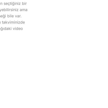
n seçtiğiniz bir
yebilirsiniz ama
ği bile var.
zı takviminizde
ağıdaki video