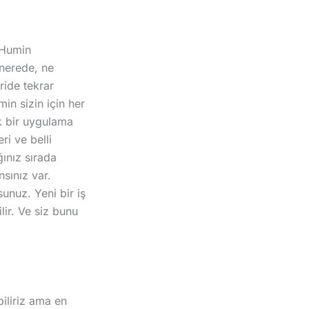
 Humin
 nerede, ne
ride tekrar
in sizin için her
ek bir uygulama
ri ve belli
ğınız sırada
nsınız var.
sunuz. Yeni bir iş
lir. Ve siz bunu
biliriz ama en