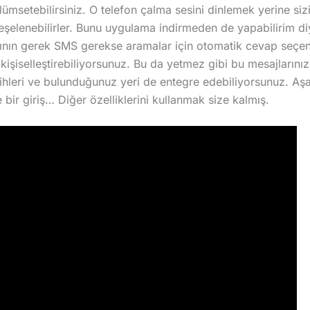
ümsetebilirsiniz. O telefon çalma sesini dinlemek yerine sizi
eşelenebilirler. Bunu uygulama indirmeden de yapabilirim di
ının gerek SMS gerekse aramalar için otomatik cevap seçene
 kişiselleştirebiliyorsunuz. Bu da yetmez gibi bu mesajlarını
tarihleri ve bulunduğunuz yeri de entegre edebiliyorsunuz. Aş
 bir giriş… Diğer özelliklerini kullanmak size kalmış.