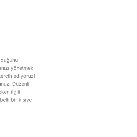
olduğunu
nınızı yönetmek
tercih ediyoruz)
sunuz. Düzenli
en ilgili
lli bir kişiye