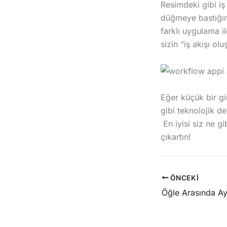
Resimdeki gibi iş
düğmeye bastığını
farklı uygulama i
sizin “iş akışı ol
Eğer küçük bir gi
gibi teknolojik d
En iyisi siz ne g
çıkartın!
ÖNCEKI