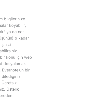
 bilgilerinize
tmalar koyabilir,
ok” ya da not
düşünün) o kadar
işinizi
bilirsiniz.
 bir konu için web
neyi dosyalamak
 Evernote’un bir
 dilediğiniz
. Ücretsiz
iz. Üstelik
nereden