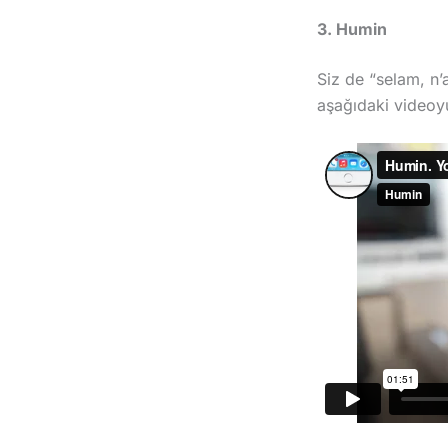
3. Humin
Siz de “selam, n’
aşağıdaki videoyu