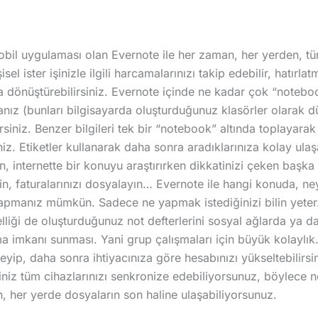
l uygulaması olan Evernote ile her zaman, her yerden, tüm
işisel ister işinizle ilgili harcamalarınızı takip edebilir, hatırla
a dönüştürebilirsiniz. Evernote içinde ne kadar çok “notebo
sanız (bunları bilgisayarda oluşturduğunuz klasörler olarak 
irsiniz. Benzer bilgileri tek bir “notebook” altında toplayarak 
iniz. Etiketler kullanarak daha sonra aradıklarınıza kolay ulaşa
ın, internette bir konuyu araştırırken dikkatinizi çeken başka
leyin, faturalarınızı dosyalayın… Evernote ile hangi konuda, 
apmanız mümkün. Sadece ne yapmak istediğinizi bilin yeter.
lliği de oluşturduğunuz not defterlerini sosyal ağlarda ya da
şma imkanı sunması. Yani grup çalışmaları için büyük kolaylık
yip, daha sonra ihtiyacınıza göre hesabınızı yükseltebilirsin
iniz tüm cihazlarınızı senkronize edebiliyorsunuz, böylece 
ın, her yerde dosyaların son haline ulaşabiliyorsunuz.