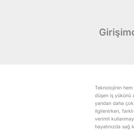
İçeriğe
atla
Girişim
Teknolojinin hem
düşen iş yükünü ar
yandan daha çok i
ilgilenirken, far
verimli kullanmay
hayatınızda sağ k