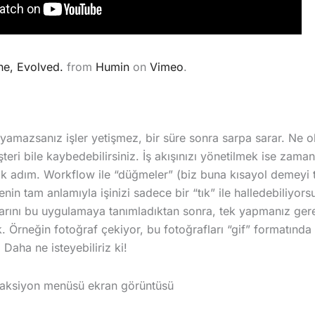
e, Evolved.
from
Humin
on
Vimeo
.
yamazsanız işler yetişmez, bir süre sonra sarpa sarar. Ne 
ri bile kaybedebilirsiniz. İş akışınızı yönetilmek ise zama
 ilk adım. Workflow ile “düğmeler” (biz buna kısayol demeyi 
nin tam anlamıyla işinizi sadece bir “tık” ile halledebiliyor
şlarını bu uygulamaya tanımladıktan sonra, tek yapmanız gerek
rneğin fotoğraf çekiyor, bu fotoğrafları “gif” formatında be
Daha ne isteyebiliriz ki!