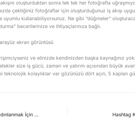
 akışını oluşturduktan sonra tek tek her fotoğrafla uğraşmıyor
zda çektiğiniz fotoğraflar için oluşturduğunuz iş akışı uygu
le uyumlu kullanabiliyorsunuz. Ne gibi “düğmeler” oluştura
uşturma” becerilerinize ve ihtiyaçlarınıza bağlı.
rişimciyseniz ve elinizde kendinizden başka kaynağınız yok
estekler size iş gücü, zaman ve yatırım açısından büyük avan
ibi teknolojik kolaylıklar var gözünüzü dört açın, 5 kaplan g
Öğle Arasında Aydınlanmak İçin Birazcık Karanlık: Karanlıkta Diyalog Sergisi
Hashtag K