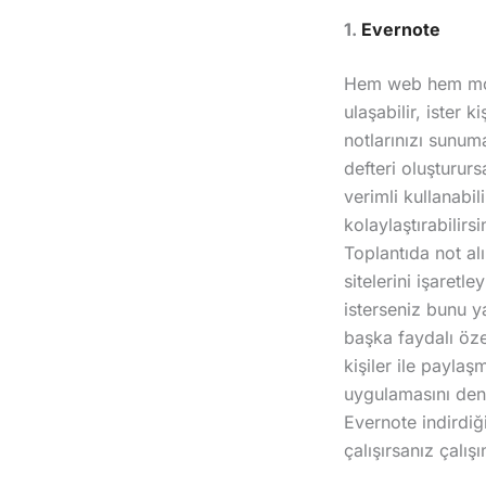
1.
Evernote
Hem web hem mobi
ulaşabilir, ister k
notlarınızı sunum
defteri oluşturur
verimli kullanabil
kolaylaştırabilirs
Toplantıda not al
sitelerini işaret
isterseniz bunu y
başka faydalı öze
kişiler ile payla
uygulamasını dene
Evernote indirdiğ
çalışırsanız çalış