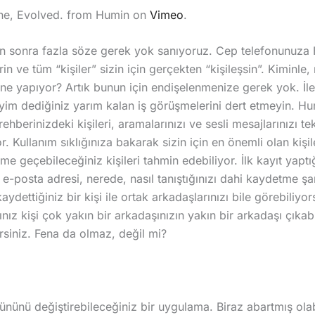
ne, Evolved. from Humin on
Vimeo
.
en sonra fazla söze gerek yok sanıyoruz. Cep telefonunuza
in ve tüm “kişiler” sizin için gerçekten “kişileşsin”. Kiminle,
 ne yapıyor? Artık bunun için endişelenmenize gerek yok. İle
im dediğiniz yarım kalan iş görüşmelerini dert etmeyin. Hum
ehberinizdeki kişileri, aramalarınızı ve sesli mesajlarınızı t
or. Kullanım sıklığınıza bakarak sizin için en önemli olan kişile
me geçebileceğiniz kişileri tahmin edebiliyor. İlk kayıt yaptı
 e-posta adresi, nerede, nasıl tanıştığınızı dahi kaydetme şa
ydettiğiniz bir kişi ile ortak arkadaşlarınızı bile görebiliyor
nız kişi çok yakın bir arkadaşınızın yakın bir arkadaşı çıkabi
siniz. Fena da olmaz, değil mi?
gününü değiştirebileceğiniz bir uygulama. Biraz abartmış ola