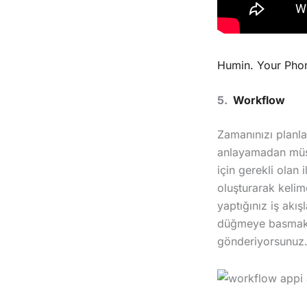
Humin. Your Phon
5.
Workflow
Zamanınızı planla
anlayamadan müşte
için gerekli olan
oluşturarak kelime
yaptığınız iş akı
düğmeye basmak. Ö
gönderiyorsunuz. 