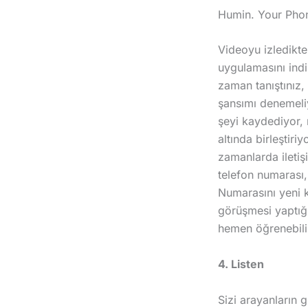
Humin. Your Pho
Videoyu izledikt
uygulamasını indir
zaman tanıştınız,
şansımı denemeliy
şeyi kaydediyor, r
altında birleştiriy
zamanlarda iletişi
telefon numarası,
Numarasını yeni ka
görüşmesi yaptığı
hemen öğrenebilir
4. Listen
Sizi arayanların 