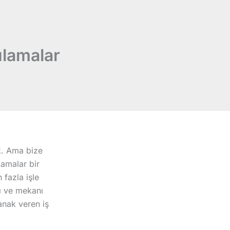
ulamalar
k. Ama bize
lamalar bir
fazla işle
nı ve mekanı
anak veren iş