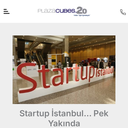
İçeriğe
atla
Startup İstanbul… Pek
Yakında