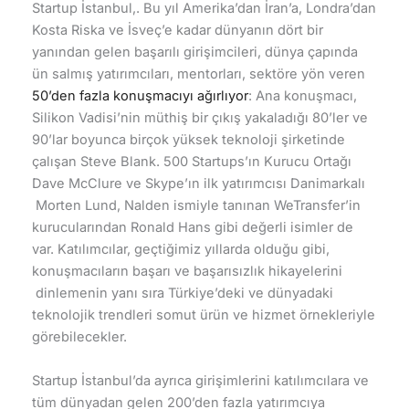
Startup İstanbul,. Bu yıl Amerika’dan İran’a, Londra’dan
Kosta Riska ve İsveç’e kadar dünyanın dört bir
yanından gelen başarılı girişimcileri, dünya çapında
ün salmış yatırımcıları, mentorları, sektöre yön veren
50’den fazla konuşmacıyı ağırlıyor
: Ana konuşmacı,
Silikon Vadisi’nin müthiş bir çıkış yakaladığı 80’ler ve
90’lar boyunca birçok yüksek teknoloji şirketinde
çalışan Steve Blank. 500 Startups’ın Kurucu Ortağı
Dave McClure ve Skype’ın ilk yatırımcısı Danimarkalı
Morten Lund, Nalden ismiyle tanınan WeTransfer’in
kurucularından Ronald Hans gibi değerli isimler de
var. Katılımcılar, geçtiğimiz yıllarda olduğu gibi,
konuşmacıların başarı ve başarısızlık hikayelerini
dinlemenin yanı sıra Türkiye’deki ve dünyadaki
teknolojik trendleri somut ürün ve hizmet örnekleriyle
görebilecekler.
Startup İstanbul’da ayrıca girişimlerini katılımcılara ve
tüm dünyadan gelen 200’den fazla yatırımcıya