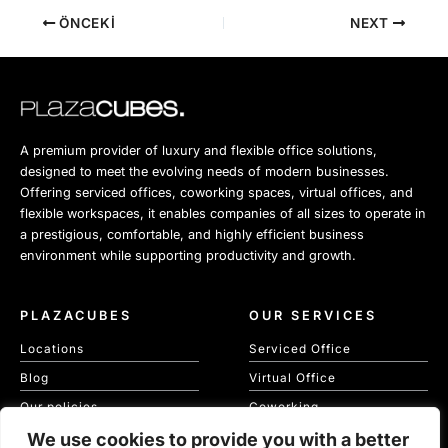
ÖNCEKI
NEXT
A premium provider of luxury and flexible office solutions,
designed to meet the evolving needs of modern businesses.
Offering serviced offices, coworking spaces, virtual offices, and
flexible workspaces, it enables companies of all sizes to operate in
a prestigious, comfortable, and highly efficient business
environment while supporting productivity and growth.
PLAZACUBES
OUR SERVICES
Locations
Serviced Office
Blog
Virtual Office
Our policies
Coworking
We use cookies to provide you with a better
Our Cookie Policy
Meeting Spaces