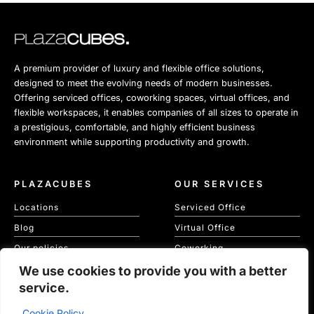
A premium provider of luxury and flexible office solutions,
designed to meet the evolving needs of modern businesses.
Offering serviced offices, coworking spaces, virtual offices, and
flexible workspaces, it enables companies of all sizes to operate in
a prestigious, comfortable, and highly efficient business
environment while supporting productivity and growth.
PLAZACUBES
OUR SERVICES
Locations
Serviced Office
Blog
Virtual Office
Our policies
Coworking
Our Cookie Policy
We use cookies to provide you with a better
Meeting Spaces
service.
KVKK
Cookie Policy