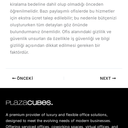
kiralama bedeline dahil olup olmadığı önceden
öğrenilmelidir. Bazı paylaşımlı ofislerde bu hizmetler
için ekstra ücret talep edilebilir; bu nedenle bütçenizi
oluştururken tüm detayları göz önünde
bulundurmanız önemlidir. Ofis alanındaki gizlilik ve
güvenlik unsurları da özellikle iş güvenliği ve bilgi
gizliliği açısından dikkat edilmesi gereken bir
faktördür.
ÖNCEKI
NEXT
A premium provider of luxury and flexible office solutions,
designed to meet the evolving needs of modern businesses.
Offering serviced offices, coworking spaces, virtual offices, and