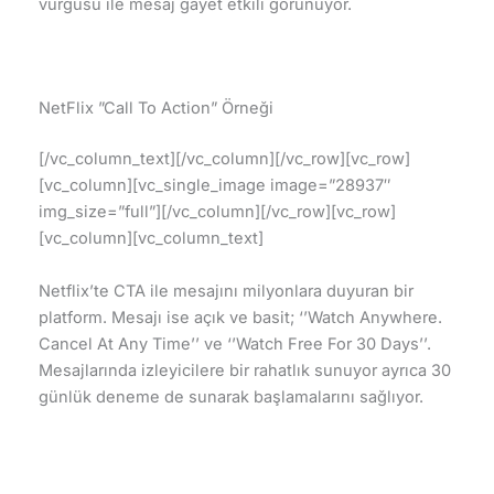
vurgusu ile mesaj gayet etkili görünüyor.
NetFlix ”Call To Action” Örneği
[/vc_column_text][/vc_column][/vc_row][vc_row]
[vc_column][vc_single_image image=”28937″
img_size=”full”][/vc_column][/vc_row][vc_row]
[vc_column][vc_column_text]
Netflix’te CTA ile mesajını milyonlara duyuran bir
platform. Mesajı ise açık ve basit; ‘’Watch Anywhere.
Cancel At Any Time’’ ve ‘’Watch Free For 30 Days’’.
Mesajlarında izleyicilere bir rahatlık sunuyor ayrıca 30
günlük deneme de sunarak başlamalarını sağlıyor.