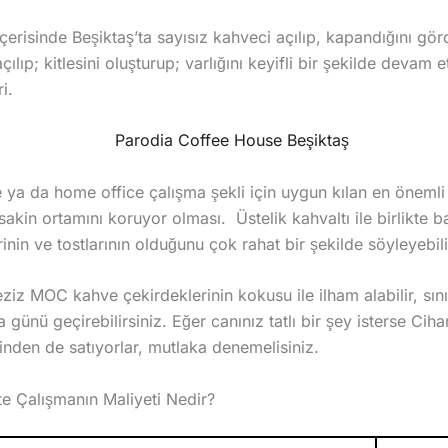
çerisinde Beşiktaş’ta sayısız kahveci açılıp, kapandığını g
lıp; kitlesini oluşturup; varlığını keyifli bir şekilde devam 
i.
 ya da home office çalışma şekli için uygun kılan en önemli ö
akin ortamını koruyor olması. Üstelik kahvaltı ile birlikte 
inin ve tostlarının olduğunu çok rahat bir şekilde söyleyebili
iz MOC kahve çekirdeklerinin kokusu ile ilham alabilir, sınırs
a günü geçirebilirsiniz. Eğer canınız tatlı bir şey isterse Cih
inden de satıyorlar, mutlaka denemelisiniz.
e Çalışmanın Maliyeti Nedir?