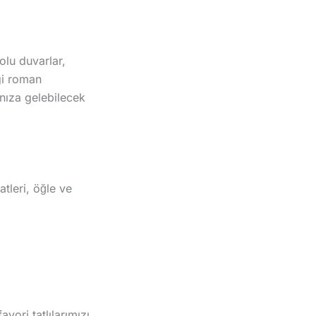
olu duvarlar,
zgi roman
ınıza gelebilecek
tleri, öğle ve
vori tatlılarımızı