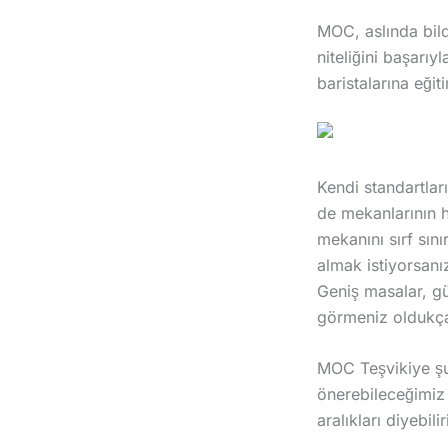
MOC, aslında bild
niteliğini başarı
baristalarına eğit
Kendi standartlar
de mekanlarının h
mekanını sırf sını
almak istiyorsanız
Geniş masalar, gü
görmeniz oldukça
MOC Teşvikiye şub
önerebileceğimiz 
aralıkları diyebilir