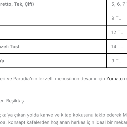
etto, Tek, Çift)
5, 6, 7
9 TL
12 TL
zeli Tost
14 TL
ğı
9 TL
ileri ve Parodia’nın lezzetli menüsünün devamı için
Zomato 
er, Beşiktaş
çka’ya çıkan yolda kahve ve kitap kokusunu takip ederek M
inoa, konsept kafelerden hoşlanan herkes için ideal bir meka