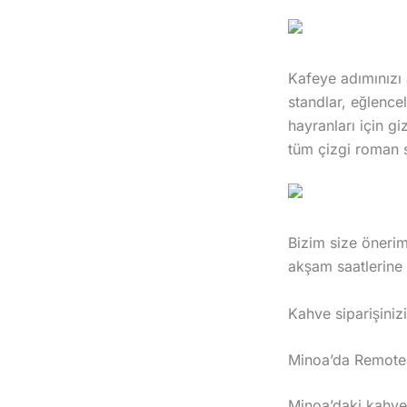
Kafeye adımınızı a
standlar, eğlencel
hayranları için g
tüm çizgi roman s
Bizim size önerim
akşam saatlerine 
Kahve siparişiniz
Minoa’da Remote 
Minoa’daki kahve 