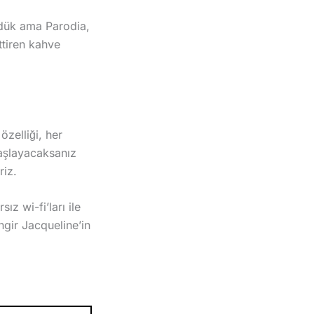
ördük ama Parodia,
ettiren kahve
zelliği, her
başlayacaksanız
riz.
ız wi-fi’ları ile
angir Jacqueline’in