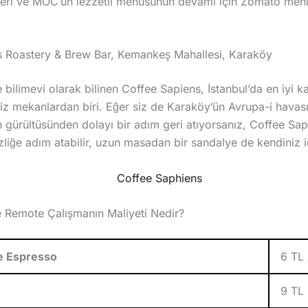
gileri ve MOC’un lezzetli menüsünün devamı için Zomato me
s Roastery & Brew Bar, Kemankeş Mahallesi, Karaköy
bilimevi olarak bilinen Coffee Sapiens, İstanbul’da en iyi 
niz mekanlardan biri. Eğer siz de Karaköy’ün Avrupa-i havas
 gürültüsünden dolayı bir adım geri atıyorsanız, Coffee Sapi
zliğe adım atabilir, uzun masadan bir sandalye de kendiniz iç
e Remote Çalışmanın Maliyeti Nedir?
le Espresso
6 TL 
9 TL