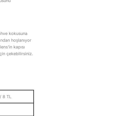
nüsünü
kahve kokusuna
ından hoşlanıyor
ens’in kapısı
in çekebilirsiniz.
/ 8 TL