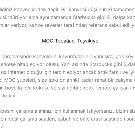
iğiniz kahvecilerden değil. Bir kahveci düşünün ki tamamen
yla sürdürüyor ama aynı zamanda Starbucks gibi 2. dalga kah
imler veriyor, kahve severler tarafından referans kabul ediliy
ı çerçevesinde kahvelerini kavurmalarının yanı sıra, çok sevi
erkese hitap ediyor oluşu. Yani aslında Starbucks gibi 2.da
rsız internet olduğu için tercih ediyor ancak artık farklı ve iy
; MOC şubeleri, size tıpkı onlarınki kadar rahat bir çalışma a
n boyu kahve kokusu ve sizin gibi birçok remote çalışan ins
 kolay.
esini çalışma alanınız için kullanmak istiyorsanız, bizim siz
en ideal çalışma saatleri, sabah ve öğle arası saatinden so
iz.