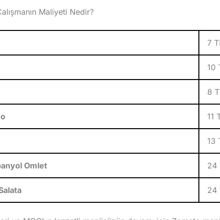
lışmanın Maliyeti Nedir?
7 T
10 
8 T
no
11 
13 
panyol Omlet
24
Salata
24