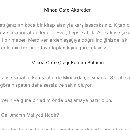
ttığınız an koca bir kitap alanıyla karşılaşacaksınız. Kitap d
i ve tasarımsal defterler… Evet, hepsi satılık. Alt katı ise çi
izli bir mabet! Merdivenlerden aşağıya doğru indiğinizde, akl
erilerinin tek bir odaya toplandığını göreceksiniz.
iz ise sabah erken saatlerde Minoa’da çalışmanız. Sabah saa
göre nispeten daha sessiz ve sakin oluyor.
i verin ve güne bir adım önde başlamaya hazır olun.,
Çalışmanın Maliyeti Nedir?
fiyatları hemen hemen her yer ile aynı skalada. Ama bizim fa