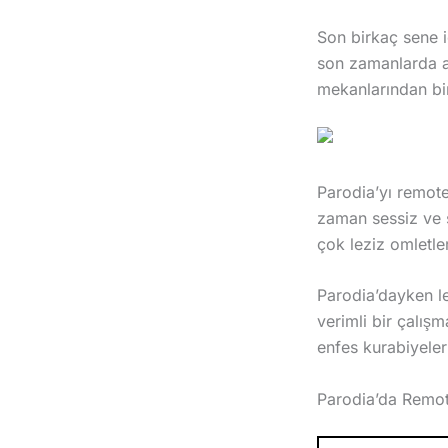
Son birkaç sene i
son zamanlarda açı
mekanlarından bir
Parodia’yı remote
zaman sessiz ve s
çok leziz omletler
Parodia’dayken lez
verimli bir çalışm
enfes kurabiyeler
Parodia’da Remot