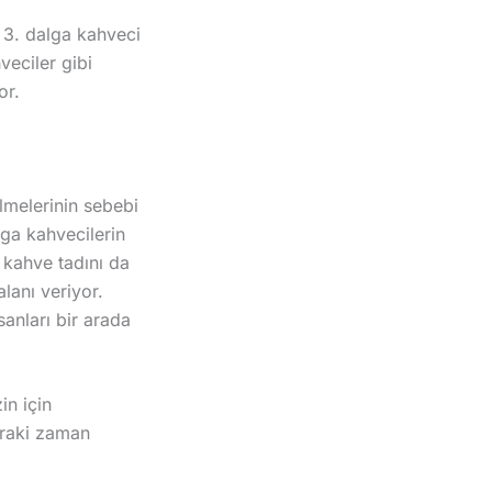
 3. dalga kahveci
veciler gibi
or.
lmelerinin sebebi
lga kahvecilerin
i kahve tadını da
lanı veriyor.
anları bir arada
in için
nraki zaman