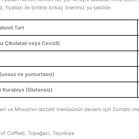
 fiyatları ile birlikte birkaç önerimiz şu şekilde:
demli Tart
 Çikolatalı veya Cevizli)
 (unsuz ve yumurtasız)
lı Kurabiye (Glutensiz)
gileri ve Minoa’nın lezzetli menüsünün devamı için Zomato m
 of Coffee), Topağacı, Teşvikiye