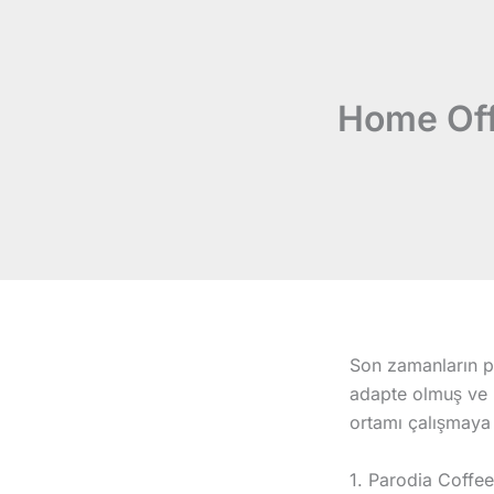
İçeriğe
atla
Home Offi
Son zamanların po
adapte olmuş ve i
ortamı çalışmaya
1. Parodia Coffee