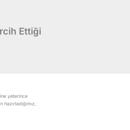
cih Ettiği
ine yeterince
n hazırladığımız,