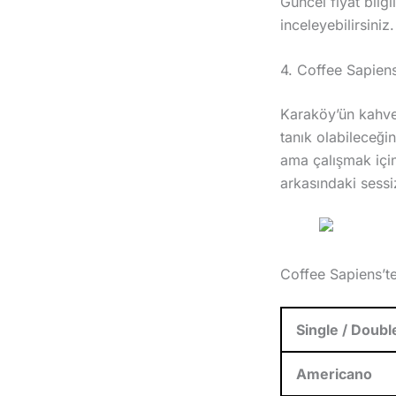
Güncel fiyat bil
inceleyebilirsiniz.
4. Coffee Sapien
Karaköy’ün kahve 
tanık olabileceği
ama çalışmak için
arkasındaki sessi
Coffee Sapiens’t
Single / Doub
Americano