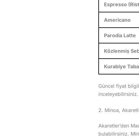
Espresso (Ristr
Americano
Parodia Latte
Közlenmiş Seb
Kurabiye Taba
Güncel fiyat bilg
inceleyebilirsiniz.
2. Minoa, Akaretl
Akaretler’den Ma
bulabilirsiniz. M