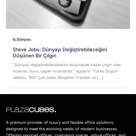
İş Dünyası
Steve Jobs: Dünyayı Değiştirebileceğini
Düşünen Bir Çılgın
“Dünyayı değiştirebileceklerini düşünecek kadar çılgın olan
insanlar, bunu yapan insanlardır.” Apple’ın “Farklı Düşün”
reklamı, 1997 Çok satan Benjamin Franklin ve […]
A premium provider of luxury and flexible office solutions,
designed to meet the evolving needs of modern businesses.
Offering serviced offices, coworking spaces, virtual offices, and