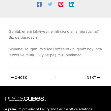
Günlük enerji takviyesine ihtiyacı olanlar burada mı?
Biz de buradayız…
Şişhane Doughnuts & Ice Coffee etkinliğimiz boyunca
lezzet ve mutluluk yine peşimizi bırakmadı.
ÖNCEKI
NEXT
A premium provider of luxury and flexible office solutions,