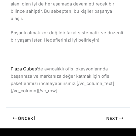
alanı olan işi de her aşamada devam ettirecek bir
bilince sahiptir. Bu sebepten, bu kişiler başarıya
ulaşır.
Başarılı olmak zor değildir fakat sistematik ve düzenli
bir yaşam ister. Hedeflerinizi iyi belirleyin!
Plaza Cubes
‘de ayrıcalıklı ofis lokasyonlarında
başarınıza ve markanıza değer katmak için ofis
paketlerimizi inceleyebilirsiniz.[/vc_column_text]
[/vc_column][/vc_row]
ÖNCEKI
NEXT