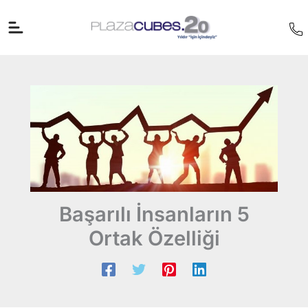
İçeriğe
atla
Başarılı İnsanların 5
Ortak Özelliği