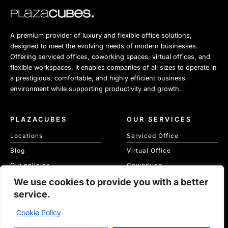
A premium provider of luxury and flexible office solutions,
designed to meet the evolving needs of modern businesses.
Offering serviced offices, coworking spaces, virtual offices, and
flexible workspaces, it enables companies of all sizes to operate in
a prestigious, comfortable, and highly efficient business
environment while supporting productivity and growth.
PLAZACUBES
OUR SERVICES
Locations
Serviced Office
Blog
Virtual Office
Our policies
Coworking
We use cookies to provide you with a better
Our Cookie Policy
Meeting Spaces
service.
KVKK
Cookie Policy