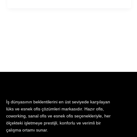
İş dünyasının beklentilerini en üst seviyede karşılayan
lüks ve esnek ofis çözümleri markasıdır. Hazır ofis,
coworking, sanal ofis ve esnek ofis seçenekleriyle, her
ölçekteki işletmeye prestijli, konforlu ve verimli bir
çalışma ortamı sunar.