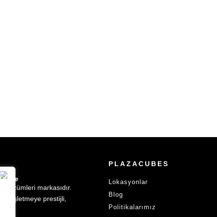
PLAZACUBES
Lokasyonlar
is çözümleri markasıdır.
Blog
ki işletmeye prestijli,
Politikalarımız