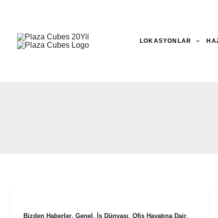
İçeriğe
atla
LOKASYONLAR
HA
,
,
,
,
Bizden Haberler
Genel
İş Dünyası
Ofis Hayatına Dair