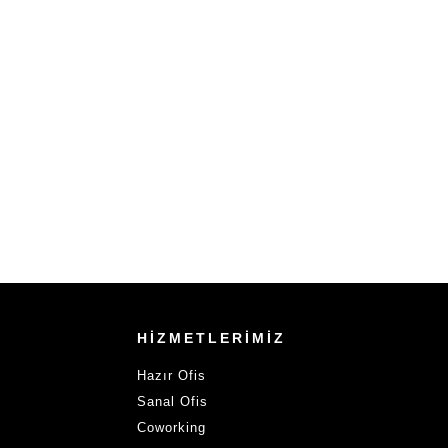
HİZMETLERİMİZ
Hazır Ofis
Sanal Ofis
Coworking