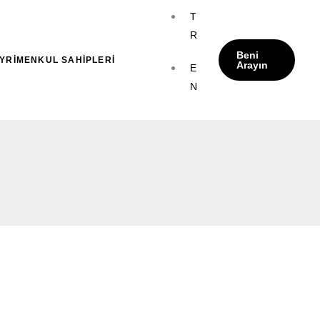
T
R
Beni
YRİMENKUL SAHİPLERİ
Arayın
E
N