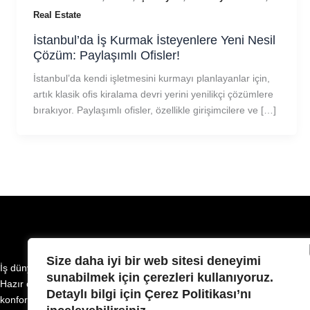
Real Estate
İstanbul’da İş Kurmak İsteyenlere Yeni Nesil
Çözüm: Paylaşımlı Ofisler!
İstanbul’da kendi işletmesini kurmayı planlayanlar için,
artık klasik ofis kiralama devri yerini yenilikçi çözümlere
bırakıyor. Paylaşımlı ofisler, özellikle girişimcilere ve […]
Size daha iyi bir web sitesi deneyimi
İş dünyasının beklentilerini en üst seviyede karşılayan lüks ve esnek of
sunabilmek için çerezleri kullanıyoruz.
Hazır ofis, coworking, sanal ofis ve esnek ofis seçenekleriyle, her ölçekte
Detaylı bilgi için Çerez Politikası’nı
konforlu ve verimli bir çalışma ortamı sunar.