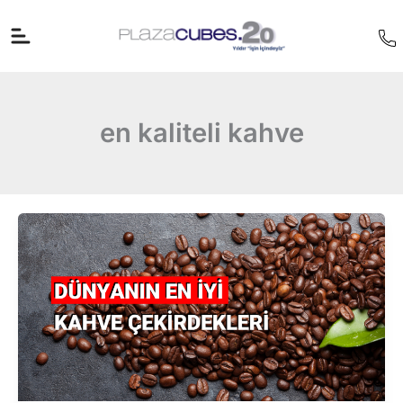
İçeriğe
atla
en kaliteli kahve