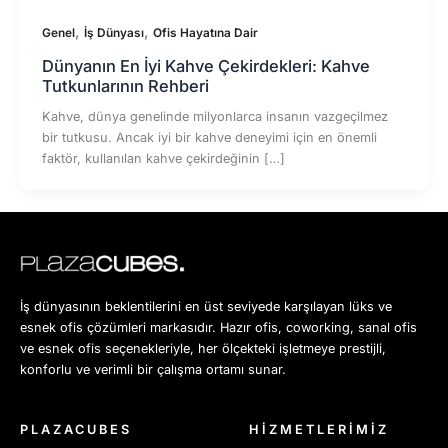
,
,
Genel
İş Dünyası
Ofis Hayatına Dair
Dünyanın En İyi Kahve Çekirdekleri: Kahve
Tutkunlarının Rehberi
Kahve, dünya genelinde milyonlarca insanın vazgeçilmez
bir tutkusu. Ancak iyi bir kahve deneyimi için en önemli
faktör, kullanılan kahve çekirdeğinin […]
İş dünyasının beklentilerini en üst seviyede karşılayan lüks ve
esnek ofis çözümleri markasıdır. Hazır ofis, coworking, sanal ofis
ve esnek ofis seçenekleriyle, her ölçekteki işletmeye prestijli,
konforlu ve verimli bir çalışma ortamı sunar.
PLAZACUBES
HİZMETLERİMİZ