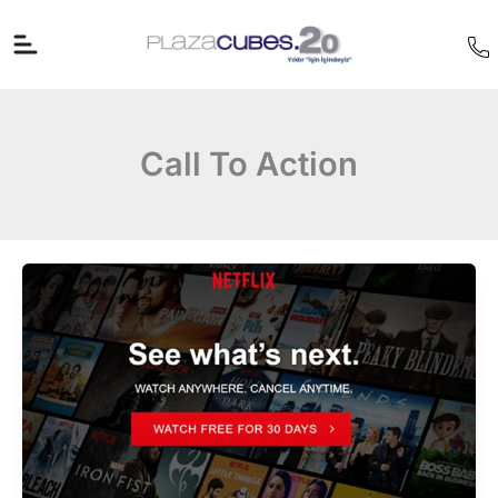
İçeriğe
atla
Call To Action