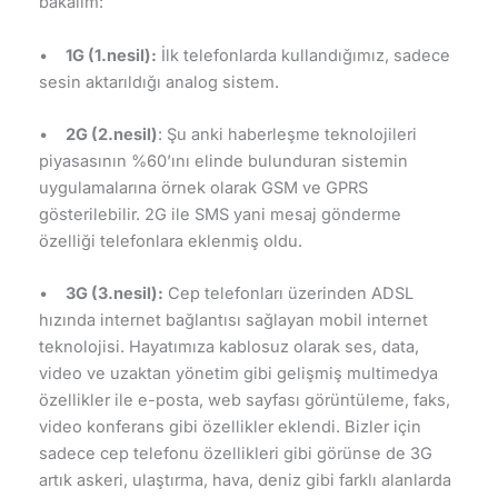
bakalım:
•
1G (1.nesil):
İlk telefonlarda kullandığımız, sadece
sesin aktarıldığı analog sistem.
•
2G (2.nesil)
: Şu anki haberleşme teknolojileri
piyasasının %60’ını elinde bulunduran sistemin
uygulamalarına örnek olarak GSM ve GPRS
gösterilebilir. 2G ile SMS yani mesaj gönderme
özelliği telefonlara eklenmiş oldu.
•
3G (3.nesil):
Cep telefonları üzerinden ADSL
hızında internet bağlantısı sağlayan mobil internet
teknolojisi. Hayatımıza kablosuz olarak ses, data,
video ve uzaktan yönetim gibi gelişmiş multimedya
özellikler ile e-posta, web sayfası görüntüleme, faks,
video konferans gibi özellikler eklendi. Bizler için
sadece cep telefonu özellikleri gibi görünse de 3G
artık askeri, ulaştırma, hava, deniz gibi farklı alanlarda