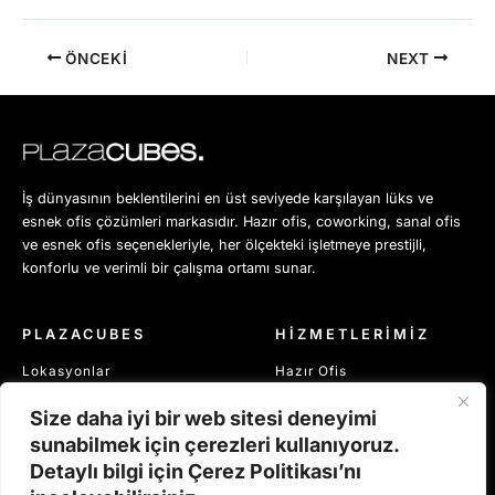
ÖNCEKI
NEXT
İş dünyasının beklentilerini en üst seviyede karşılayan lüks ve
esnek ofis çözümleri markasıdır. Hazır ofis, coworking, sanal ofis
ve esnek ofis seçenekleriyle, her ölçekteki işletmeye prestijli,
konforlu ve verimli bir çalışma ortamı sunar.
PLAZACUBES
HİZMETLERİMİZ
Lokasyonlar
Hazır Ofis
Blog
Sanal Ofis
Size daha iyi bir web sitesi deneyimi
Politikalarımız
Coworking
sunabilmek için çerezleri kullanıyoruz.
Detaylı bilgi için Çerez Politikası’nı
Çerez Politikamız
Toplantı Alanları